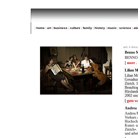
|
home
|
art
|
business
|
culture
|
family
|
history
|
music
|
science
|
ab
art
:
4 docu
Benno M
BENNO M
[ more . 
Lilian M
Lilian M
Gestaltu
Zürich. 
Beauftra
Hirsland
2002 und
[ goto we
Andrea 
Andrea M
Vorkurs 
Hochschu
Kunst- u
Zürich».
und arbei