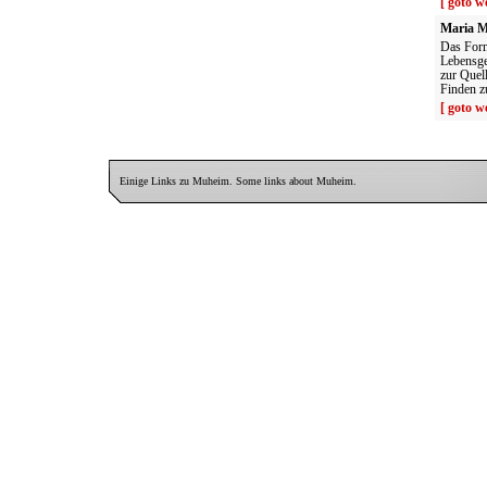
[ goto we
Maria M
Das Form
Lebensge
zur Quel
Finden z
[ goto we
Einige Links zu Muheim. Some links about Muheim.